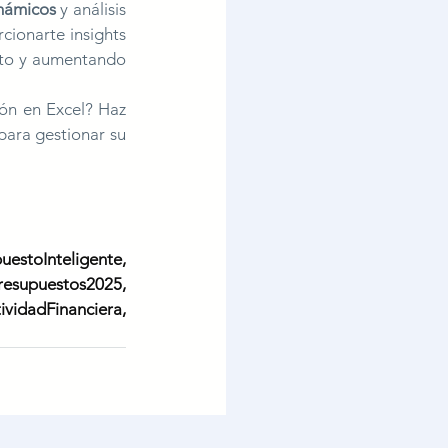
námicos
 y análisis 
cionarte insights 
sto y aumentando 
ión en Excel? Haz 
ara gestionar su 
uestoInteligente
, 
resupuestos2025
, 
ividadFinanciera
, 