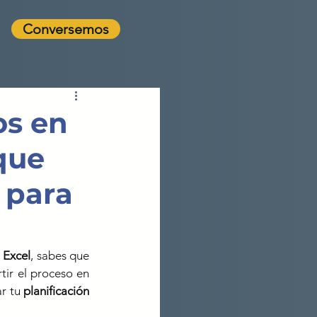
Conversemos
os en
que
 para
 
Excel
, sabes que 
tir el proceso en 
r tu 
planificación 