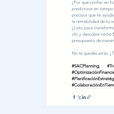
¿Por qué confiar en h
predictivos en tiempo 
precisos que te ayuda
la rentabilidad de tu 
¿Listo para transforma
clic y descubre cómo 
presupuesto de manera 
No te quedes atrás. ¿T
#SACPlanning
, 
#Tr
#OptimizaciónFinanci
#PlanificaciónEstratég
#ColaboraciónEnTiem