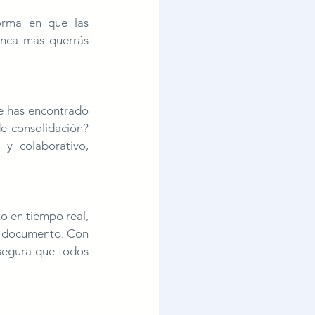
orma en que las 
nca más querrás 
e has encontrado 
buscando el archivo correcto, resolviendo fórmulas rotas o corrigiendo errores de consolidación? 
y colaborativo, 
o en tiempo real, 
sin tener que enviar archivos por correo ni lidiar con diferentes versiones del mismo documento. Con 
segura que todos 