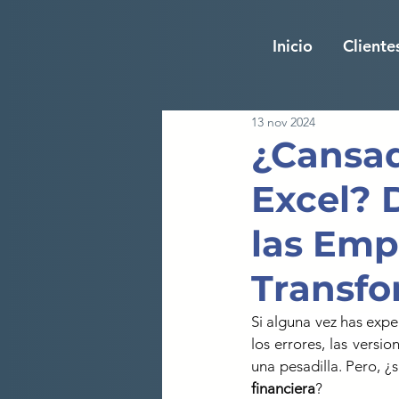
Inicio
Cliente
13 nov 2024
¿Cansad
Excel? 
las Emp
Transfo
Si alguna vez has exp
los errores, las versi
una pesadilla. Pero, ¿
financiera
?