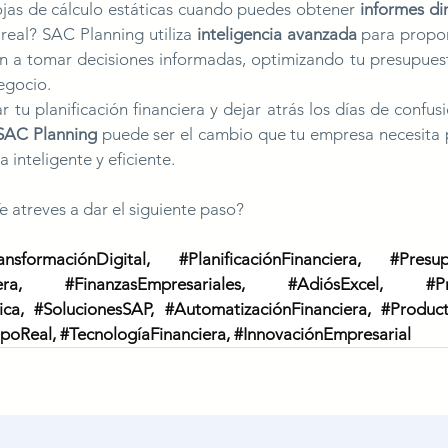
ojas de cálculo estáticas cuando puedes obtener 
informes di
real? SAC Planning utiliza 
inteligencia avanzada
 para propor
n a tomar decisiones informadas, optimizando tu presupue
negocio.
r tu planificación financiera y dejar atrás los días de confus
SAC Planning
 puede ser el cambio que tu empresa necesita p
inteligente y eficiente.
e atreves a dar el siguiente paso?
ansformaciónDigital
, 
#PlanificaciónFinanciera
, 
#Presup
era
, 
#FinanzasEmpresariales
, 
#AdiósExcel
, 
#P
ica
, 
#SolucionesSAP
, 
#AutomatizaciónFinanciera
, 
#Product
poReal
, 
#TecnologíaFinanciera
, 
#InnovaciónEmpresarial